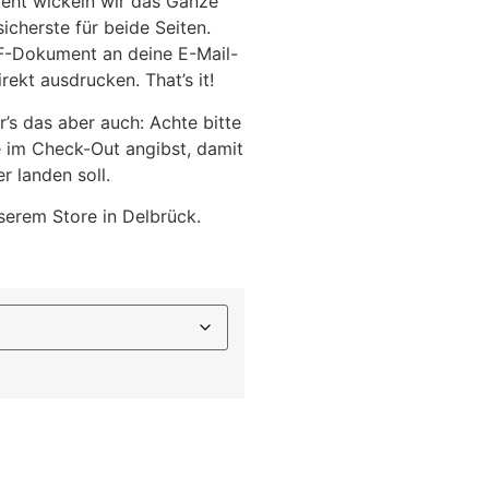
geht wickeln wir das Ganze
sicherste für beide Seiten.
F-Dokument an deine E-Mail-
ekt ausdrucken. That’s it!
’s das aber auch: Achte bitte
e im Check-Out angibst, damit
r landen soll.
serem Store in Delbrück.