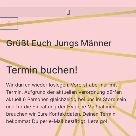
Grüßt Euch
Jungs
Männer
Termin buchen!
Wir dürfen wieder loslegen. Vorerst aber nur mit
Termin. Aufgrund der aktuellen Verordnung dürfen
aktuell 6 Personen gleichzeitig bei uns im Store sein
und für die Einhaltung der Hygiene Maßnahmen
brauchen wir Eure Kontaktdaten. Deinen Termin
bekommst Du per e-Mail bestätigt. Let’s go!