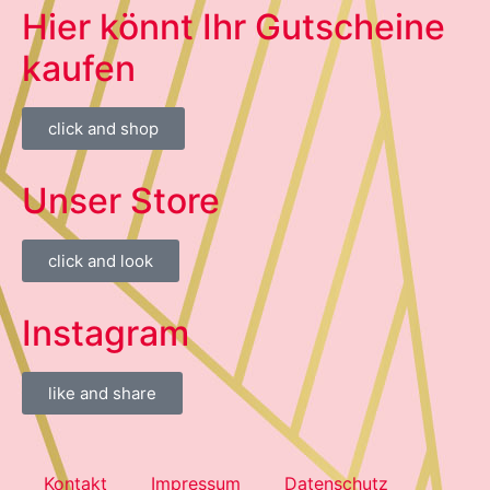
Hier könnt Ihr Gutscheine
kaufen
click and shop
Unser Store
click and look
Instagram
like and share
Kontakt
Impressum
Datenschutz